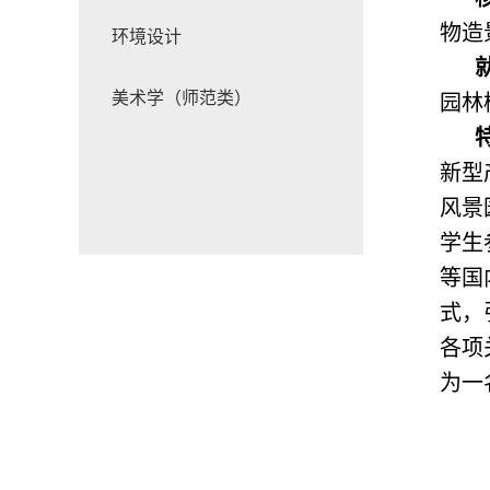
物造
环境设计
美术学（师范类）
园林
新型
风景
学生
等国
式，
各项
为一