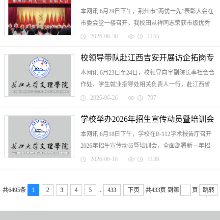
本网讯 6月29日下午，荆州市“两优一先”表彰大会在
市委会堂一楼召开，我校田从祥同志荣获市级优秀
共产党员称号，管理学院学生党支部获评市级先进
2026-06-30
1155
基层党组织。获评市级优秀共产党员的田从祥同
校领导带队赴江西吉安开展访企拓岗专
志，坚守教育初心，...
本网讯 6月23日至24日，校领导向宇副院长率社会合
项调研
作处、学生就业指导处相关负责人一行，赴江西省
吉安市井冈山经济技术开发区电子产业园开展访企
2026-06-26
707
拓岗专项调研。本次调研是我校首次将访企拓岗版
学校举办2026年招生宣传动员暨培训会
图由珠三角、长三角...
本网讯 6月18日下午，学校在B-112学术报告厅召开
2026年招生宣传动员暨培训会，全面部署新一年招
生宣传工作。全体校领导出席会议，招生委员会成
2026-06-18
1139
员及全体招生宣传工作人员参加会议。培训环节，
招生处处长刘杰围绕高...
...
共6495条
1
2
3
4
5
433
下页
共433页
到第
页
跳转