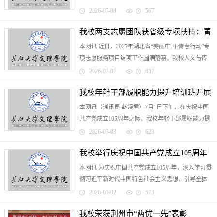
治党向纵深发展、向基层延伸，确保党中央决策部
2026-07-08
567
署及学校党委工作要求在二级党组织不折不扣落实
我校两支志愿团队获省级专项扶持：青
到位，学校于6月启动2...
本网讯 近日，2025年湖北省“美丽中国·青春行动”专
春力量赋能“美丽湖北”建设
项志愿服务项目结项工作圆满落幕。我校人文与传
媒学院“绿动荆江”志愿服务队、教育与心理学院“美
2026-07-07
637
丽小天使”志愿服务队从全省50支入选高校团队中脱
我校年轻干部履职能力提升培训班开展
颖而出，凭...
本网讯（通讯员 赵婉君）7月1日下午，在庆祝中国
第八次研讨交流
共产党成立105周年之际，我校年轻干部履职能力提
升培训班第八次研讨交流会在图书馆512会议室举
2026-07-03
623
行。本次活动以“永葆红心跟党走 履职尽责作先锋”
我校举行庆祝中国共产党成立105周年
为主题，院长助理...
本网讯 为庆祝中国共产党成立105周年，深入学习贯
活动
彻习近平新时代中国特色社会主义思想，引导全体
师生回顾党的光辉历史、赓续党的光荣传统与优良
2026-07-02
573
作风，7月1日上午，学校举行了庆祝建党105周年活
我校荣获荆州市“两优一先”表彰
动。当天上午10时，...