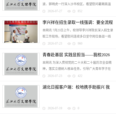
波、郭明虎一行深入沙市校区，看望慰问暑期高温
天气下坚守岗位的后勤与施工一线工作人员，送上
2026-07-27
852
暖心关怀与消暑物资，并实地督导校区维修改造项
李兴祥在招生录取一线强调：要全流程
目进展。校领导将消暑...
本网讯 7月23日上午，校领导李兴祥院长深入招生录
筑牢纪律防线 保质保量完成2026年招
取工作现场，看望慰问连续多日坚守岗位奋战一线
生录取工作
的全体招生工作人员，全流程督导2026年招生录取
2026-07-23
960
各项工作。在录取现场，李兴祥实地查看了投档比
青春赴基层 实践显担当——我校2026
例、档案审阅、退档...
本网讯 为深入贯彻党的二十大和二十届历次全会精
年暑期“三下乡”社会实践暨爱心托管班
神，落实立德树人根本任务，引导广大青年学子在
多点开花
社会实践中“受教育、长才干、作贡献”，今年7月以
2026-07-23
422
来，我校各院系暑期“三下乡”社会实践服务队陆续出
湖北日报客户端：校地携手助振兴 我
征，分赴荆州...
校2026年暑期“三下乡”爱心托管班正式
开班
2026-07-19
0