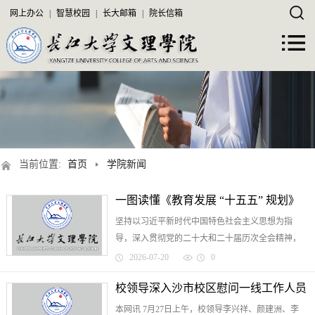
网上办公
|
智慧校园
|
长大邮箱
|
院长信箱
当前位置:
首页
学院新闻
一图读懂《教育发展 “十五五” 规划》
坚持以习近平新时代中国特色社会主义思想为指
导，深入贯彻党的二十大和二十届历次全会精神，
认真落实四中全会部署，全面贯彻习近平总书记关
2026-07-20
0
于教育的重要论述，坚持党对教育事业的全面领
校领导深入沙市校区慰问一线工作人员
导，坚持教育优先发展...
本网讯 7月27日上午，校领导李兴祥、颜建洲、李