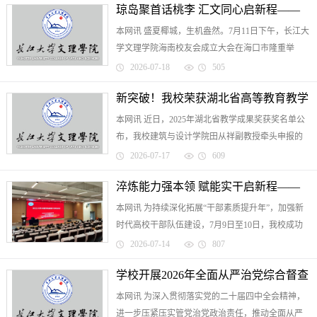
琼岛聚首话桃李 汇文同心启新程——
本网讯 盛夏椰城，生机盎然。7月11日下午，长江大
我校海南校友会正式成立
学文理学院海南校友会成立大会在海口市隆重举
行。校领导李兴祥院长、向宇副院长出席大会，社
2026-07-18
505
会合作处相关负责人、教师代表与海南各地校友代
新突破！我校荣获湖北省高等教育教学
表齐聚一堂，共叙同窗...
本网讯 近日，2025年湖北省教学成果奖获奖名单公
成果奖二等奖
布，我校建筑与设计学院田从祥副教授牵头申报的
项目《“守文脉·重实践·善协同·能创变”建筑学课赛研
2026-07-17
609
创人才培养模式研究与实践》荣获高等教育（本
淬炼能力强本领 赋能实干启新程——
科）教学成果奖二...
本网讯 为持续深化拓展“干部素质提升年”，加强新
我校2026年暑期干部培训班圆满结业
时代高校干部队伍建设，7月9日至10日，我校成功
举办2026年暑期干部培训班。校领导、全体中层干
2026-07-14
807
部集中参训。本次暑期干部培训班紧扣高校办学治
学校开展2026年全面从严治党综合督查
校、立德树人、履职...
本网讯 为深入贯彻落实党的二十届四中全会精神，
工作
进一步压紧压实管党治党政治责任，推动全面从严