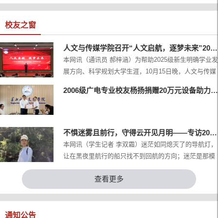
向”等相关信息。【汉语言文学类】1.湖南未来教育集团
阜阳市颍东区教育局宣讲时间：2...
岗位：教师宣讲时间：2026-5-12详见地址：
https://ccnu.91wllm.cn/teachin/view/id/2470672.重庆市
校友之窗
巴蜀中学校宣讲时间：2026-5-12岗位：教师详见地址：
https://cc...
人文与传媒学院召开“人文启航，逐梦未来”2025级...
本网讯（通讯员 郝梓涵）为帮助2025级新生明确学业发
展方向、科学规划大学生涯，10月15日晚，人文与传媒
学院在学术报告厅B-112隆重举行“人文启航，逐梦未来”
2006级广电专业校友杨扬捐赠20万元设备助力母校发...
2025级新生入学教育大会。学院领导班子成员、2025级
辅导员、优秀校友代表以及全体新生参加大会。大会由
学生邵梦萍主持。会议伊始，学院语言文字教研室主任
刘佳、数字技术与新媒体教研室主任姚喆希分别围绕“专
不惧迷雾且前行，守得云开见月明——专访2014级优...
业、规划与未来”和“网络与新媒体发展前景”作专题讲
本网讯（学生记者 李双霜）迷茫如同熄灭了的导航灯，
解，...
让在黑夜里航行的船只找不到回航的方向；迷茫是那模
糊了字迹的方向标，让在深山中攀登的旅者找不到前进
查看更多
的路径。迷茫会阻碍我们向前，然而迷茫并不可怕，只
要生命中有裂缝，就会有光照进来。而我们逐光而行，
冲破迷茫的屏障，便能守得云开见月明。本次专访的优
秀校友鹿陶陶便是这样一个追光者。无畏迷茫，拨云见
通知公告