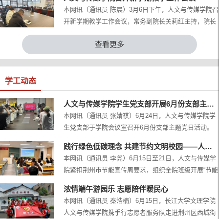
及教学办全体成员参加会议。会议由常务副院长关莉红
风》等实践课开课情况；开学第一周工作安排；院长助
本网讯（通讯员 陈晨）3月6日下午，人文与传媒学院召
主持。会上，教学办陈晨首先就近期重点教学工作进行
理王磊代表汇报...
开新学期教学工作会议，常务副院长关莉红主持，院长
了汇报。一是关于专业分流工作，目前已与各辅导员完
助理王磊、教学办成员及各教研室主任参会。会议聚焦
成对接，学生分流结果将在规定时间节点前发送至各教
查看更多
新学期教学工作，明确以下重点任务：会议要求，两个
研室主任，再由教学办统一报送教务处。二是关于2025
教研室需同步推进工作，细化教研计划，确保教研活动
级人才培养方...
务实高效、成果落地。针对开学初教学秩序，全体教师
应提前做好教学准备，规范课堂管理，严守教学纪律；
学工动态
学院将组织专项检查，重点排查教学材料完备性及课堂
教学效果。20...
人文与传媒学院学生党支部开展6月份支部主题党日活动
本网讯（通讯员 张婧祺）6月24日，人文与传媒学院学
生党支部于学院会议室召开6月份支部主题党日活动。
本次活动由学生党员黄润欣同志主持，全体学生支部党
践行绿色低碳理念 共建节约文明校园——人文与传媒...
员参会。活动严格遵循支部主题党日规范流程，依次进
本网讯（通讯员 李尧）6月15日至21日，人文与传媒学
行了重温入党誓词、交纳党费、集体学习《中国共产党
院紧扣荆州市节能宣传周要求，组织全院班级开展“节能
章程》（第七章）；学习习近平就推动哲学社会科学高
新起点 低碳向未来”主题班会，实现学生全员覆盖。学
质量发展作出重要指示；学习《求是》杂志发表习近平
浓情端午游园乐 志愿陪伴暖民心
院提前统筹，分年级错峰推进，融入短视频学习、知识
总书记重要文章《前瞻布局和发展未来产业》；逐条研
本网讯（通讯员 秦浩楠）6月15日，长江大学文理学院
问答、集体签名等环节，并依托校园实景开展沉浸式宣
读新修订《中国...
人文与传媒学院携手行志愿者服务队走进荆州区西城街
传，让节能教育更接地气。班会围绕理论学习、生活交