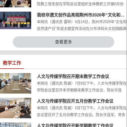
院教工党支部在学院会议室组织全体教职工开展6月份
动。活动由学院党总支书记王震主持，教工党支部、学
政治学习和支部主题党日活动。政治学习活动由人文与
生党支部全体党员全程参与。活动伊始，全体党员面向
我校非遗文创作品亮相荆州市2026年“文化和自然遗产日”活动
传媒学院党总支副书记雷昕主持并领学。集体学习内容
党旗肃立，重温入党誓词，以铿锵誓言砥砺初心使命。
本网讯（通讯员 雷昕）6月14日，荆州市2026年“文化和
有：习近平总书记重要文章《前瞻布局和发展未来产
随后，全体党员集...
自然遗产日”非遗主题宣传活动在沙市洋码头文创园圆满
业》；习近平总书记关于科技创新的重要论述；习近平
落幕。我校人文与传媒学院作为受邀单位，携师生非遗
就推动哲学社会科学高质量发展作出重要指示；习近平
查看更多
作品集中亮相，全面展示了学校在大学生“双创”教育领
总书记关于安全生产工作的重要指示批示；习近平总书
域的阶段性成果，助力非遗活态传承。活动现场，五大
记对档案工作的重...
特色展区错落有致，30个非遗主题展位串联起一幅生动
的荆楚文化长卷。我校非遗文创展位坐落于“青年文创
教学工作
区”核心位置，集中呈现我校师生围绕楚式漆器、简牍文
书、...
人文与传媒学院召开期末教学工作会议
本网讯（通讯员 陈晨）7月8日下午，人文与传媒学院在
学院会议室召开本学期期末教学工作会议，院长许连
军、常务副院长关莉红、院长助理王磊、中文教研室和
人文与传媒学院召开五月份教学工作会议
数字媒体教研室主任及教学办全体成员参会。会上，教
本网讯（通讯员 陈晨）5月7日下午，人文与传媒学院在
学办工作人员分别传达了学校期末教学资料整理工作基
会议室召开了五月份教学工作会议。院长许连军、常务
本要求；2026级人才培养方案修订要求；新生教材征订
副院长关莉红、院长助理王磊出席会议，各教研室主任
通知；学科竞赛、教科研推进相关工作；暑期《写作采
人文与传媒学院召开新学期教学工作会议