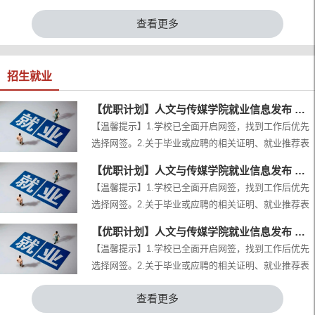
道民主社区，开展“浓情端午 欢乐游园”主题志愿服务活
流、校园自查、互动实践四个方面展开。辅导员结合地
查看更多
动。活动以传统民俗体验为载体，为社区独居、空巢老
方政策解读“双碳”目标，引导学生增强绿色意识；同学
人送去端午佳节的暖心关怀，在温情陪伴中弘扬中华优
们主动分...
秀传统文化。活动现场气氛温馨热烈，各体验区域有序
开放。手工区内，志愿者耐心陪同老人制作艾草竹篓挂
招生就业
件，一起缠绕丝带、搭配挂饰，共同完成一个个充满节
日气息的手...
【优职计划】人文与传媒学院就业信息发布 （2026年...
【温馨提示】1.学校已全面开启网签，找到工作后优先
选择网签。2.关于毕业或应聘的相关证明、就业推荐表
请联系辅导员开具。3.如果已经就业，请在长江大学文
【优职计划】人文与传媒学院就业信息发布 （2026年...
理学院“91wllm高校就业智能网络服务平台”填写“就业去
【温馨提示】1.学校已全面开启网签，找到工作后优先
向”等相关信息。【汉语言文学类】1.兰西县第一中学
选择网签。2.关于毕业或应聘的相关证明、就业推荐表
2026年人才引进岗位：教师宣讲时间：2026-5-25详见
请联系辅导员开具。3.如果已经就业，请在长江大学文
地址：https://ccnu.91wllm.cn/teachin/view/id/2473902.
【优职计划】人文与传媒学院就业信息发布 （2026年...
理学院“91wllm高校就业智能网络服务平台”填写“就业去
深圳益新中学宣讲时间：2026-5-26岗位：教师详见地
【温馨提示】1.学校已全面开启网签，找到工作后优先
向”等相关信息。【汉语言文学类】1.优录客（湖北）教
址：ht...
选择网签。2.关于毕业或应聘的相关证明、就业推荐表
育科技有限公司岗位：教学主讲宣讲时间：2026-5-21详
请联系辅导员开具。3.如果已经就业，请在长江大学文
见地址：
查看更多
理学院“91wllm高校就业智能网络服务平台”填写“就业去
https://wust.91wllm.cn/largefairs/company/id/8438/sid/