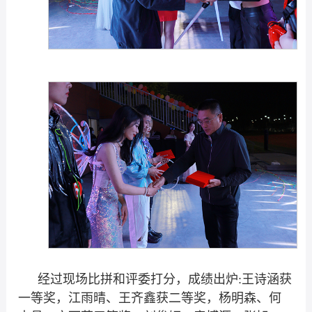
经过现场比拼和评委打分，成绩出炉:王诗涵获
一等奖，江雨晴、王齐鑫获二等奖，杨明森、何