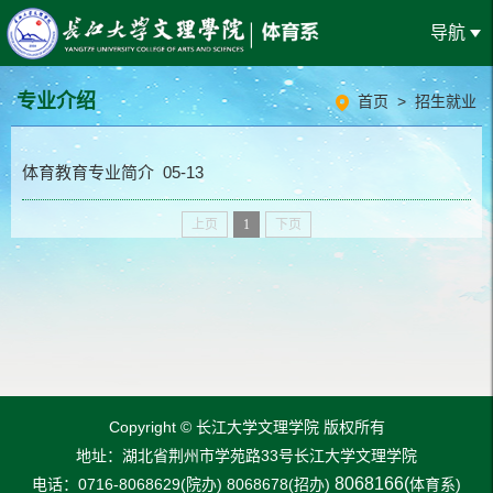
导航
专业介绍
首页
>
招生就业
体育教育专业简介 05-13
上页
1
下页
Copyright © 长江大学文理学院 版权所有
地址：
湖北省荆州市学苑路33号
长江大学文理学院
8068166(
电话：0716-8068629(院办) 8068678(招办)
体育系)