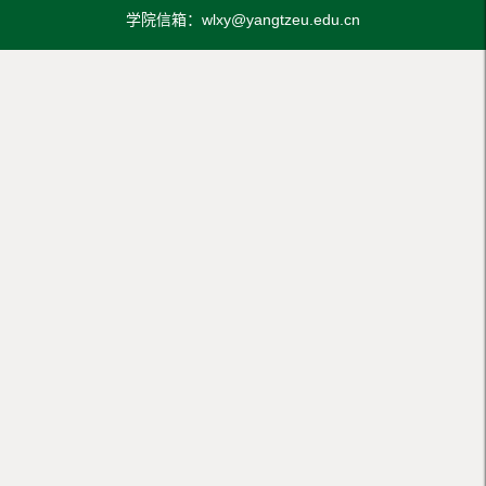
学院信箱：wlxy@yangtzeu.edu.cn