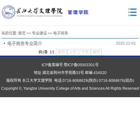
当前位置:
首页
>>
专业建设
>>
电子商务
电子商务专业简介
2025-12-01
共1条 1/1
首页
上页
下页
尾页
ICP备案编号:鄂ICP备05003301号
地址:
湖北省荆州市学苑路33号 邮编:434020
版权所有 长江大学文理学院 电话:0716-8068629(院办) 0716-8068678(招办)
Copyright ©, Yangtze University College of Arts and Sciences All Rights Reserved