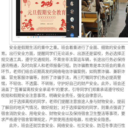
安全是假期生活的重中之重。班会着重进行了全面、细致的安全教
育。出行安全方面，提醒同学们无论返乡、出游还是留校，务必选择正
规交通工具，遵守交通规则，不乘坐非法营运车辆，长途出行务必保持
通讯畅通，及时向家人和老师报备行程。防诈骗教育是本次班会的重点
环节，老师们结合近期高发的网络电信诈骗案例，如购票诈骗、兼职诈
骗、冒充客服诈骗等，剖析了诈骗手法，再三叮嘱同学们务必提高警
惕，不轻信、不透露、不转账，守护好自己的财产安全。此外，班会还
涵盖了“签署留离校安全承诺书”的要求，引导同学们郑重承诺遵守校纪
校规和假期安全注意事项，明确安全责任，强化自律意识。
对于选择离校的同学，老师们提醒注意旅途人身与财物安全，提前
了解目的地天气情况，做好规划；对于选择留校的同学，则重点强调了
宿舍消防安全、用电安全、财物安全以及保持宿舍卫生整洁等事项，要
求严格遵守宿舍管理规定，严禁使用违规电器，杜绝安全隐患。
此外，班会还就饮食安全、网络安全、社交安全、防范冬季流行性