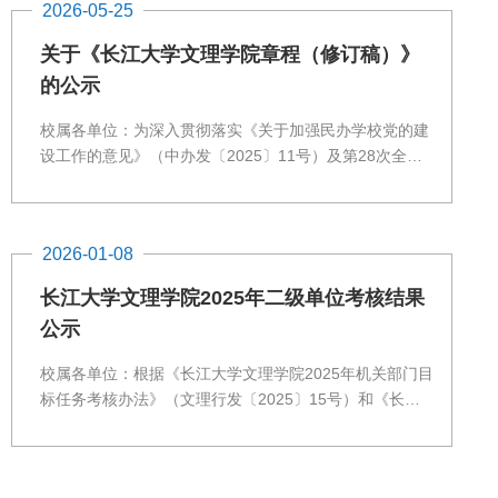
2026-05-25
关于《长江大学文理学院章程（修订稿）》
的公示
校属各单位：为深入贯彻落实《关于加强民办学校党的建
设工作的意见》（中办发〔2025〕11号）及第28次全国
高校党的建设工作会议精神，我校对《长江大学文理学院
章程》进行了修订。现将修订后的章程全文予以公示，面
向校内外公开征求意见。公示时间为2026年5月25日至
2026-01-08
2026年5月27日。如有异议，可在公示期内通过以下方式
进行反映。发展规划处电话：代老师 13872220016发展
长江大学文理学院2025年二级单位考核结果
规划处邮箱：1062816669@qq.com ...
公示
校属各单位：根据《长江大学文理学院2025年机关部门目
标任务考核办法》（文理行发〔2025〕15号）和《长江
大学文理学院2025年院（系）目标任务考核与奖励办法》
（文理行发〔2025〕16号），经评定，现将长江大学文
理学院2025年度二级单位考核结果予以公示，公示时间为