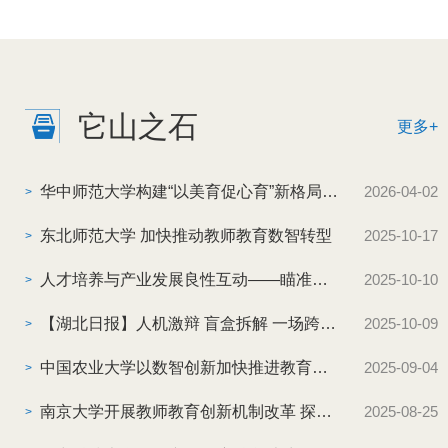
下方式进行反映。发展规划处电话：代老师
13872220016发展规划处邮箱：1062816669@qq.com
它山之石
更多+
华中师范大学构建“以美育促心育”新格局 全面提升心理育人工作实效
2026-04-02
>
东北师范大学 加快推动教师教育数智转型
2025-10-17
>
人才培养与产业发展良性互动——瞄准需求，看3所大学这样调整专业
2025-10-10
>
【湖北日报】人机激辩 盲盒拆解 一场跨越学段的思政接力
2025-10-09
>
中国农业大学以数智创新加快推进教育数字化转型发展
2025-09-04
>
南京大学开展教师教育创新机制改革 探索高水平综合大学培养中小学教师新...
2025-08-25
>