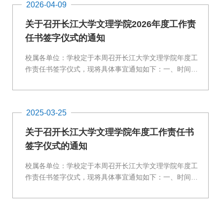
2026-04-09
关于召开长江大学文理学院2026年度工作责
任书签字仪式的通知
校属各单位：学校定于本周召开长江大学文理学院年度工
作责任书签字仪式，现将具体事宜通知如下：一、时间：
2026年4月10日（周五）14:30二、地点：B-112报告厅
三、参加人员：全体校领导、全体中层干部、教师代表
（副高及以上职称人员）四、上台签字部门：1.签订目标
2025-03-25
管理责任书（部门负责人/院长）学院办公室、教务处、科
学技术处、学生就业指导处人文与传媒学院、建筑与设计
关于召开长江大学文理学院年度工作责任书
学院、数学与医护系、管理学院2.签订平安校园建设目
签字仪式的通知
标...
校属各单位：学校定于本周召开长江大学文理学院年度工
作责任书签字仪式，现将具体事宜通知如下：一、时间：
2025年3月27日（周四）下午2:00二、地点：B-112报告
厅三、参加人员：全体校领导、全体中层干部、教师代表
（副高及以上职称人员）四、上台签字部门：1.签订目标